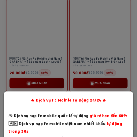
🇻🇳 Tùi Mù Acc Fc Mobile Việt Nam [
GARENA ] + [ Bảo Đảm Login 100% ]
Còn lại 520 Acc
20.000đ
40.000đ
50%
MUA NGAY
🇻🇳 Tùi Mù Acc Fc Mobile Việt Nam [
GARENA ] + [ Bảo Đảm Ovr Trên 115 ]
Còn lại 184 Acc
50.000đ
100.000đ
50%
MUA NGAY
🔥 Dịch Vụ Fc Mobile Tự Động 24/24 🔥
🎁
Dịch vụ nạp fc mobile quốc tế tự động
giá rẻ hơn đến 60%
🇻🇳 Dịch vụ nạp fc mobile việt nam chiết khấu
tự động
trong 30s