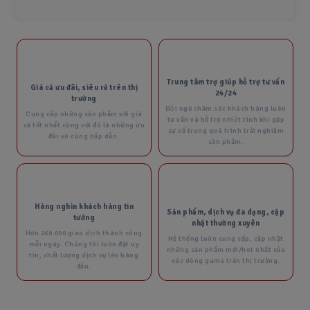
đãi nhất.
2025-02-19 12:33:01
Chính Sách Đổi Trả
Trung tâm trợ giúp hỗ trợ tư vấn
Giá cả ưu đãi, siêu rẻ trên thị
2025-02-19 12:32:14
24/24
trường
Đội ngũ chăm sóc khách hàng luôn
Cung cấp những sản phẩm với giá
tư vấn và hỗ trợ nhiệt tình khi gặp
cả tốt nhất cùng với đó là những ưu
sự cố trong quá trình trải nghiệm
đãi vô cùng hấp dẫn.
sản phẩm.
🔥 Hướng dẫn nạp fc mobile việt
nam tại SHOPACCFCMOBILE
2026-05-21 16:22:01
Nạp Fc Point, Star Pass, Gói Lẻ,...
Hàng nghìn khách hàng tin
Sản phẩm, dịch vụ đa dạng, cập
tưởng
nhật thường xuyên
Để mua Fc Point thông qua website của chúng tôi bạn
Hơn 260.000 giao dịch thành công
Hướng dẫn thay đổi email
Hệ thống luôn cung cấp, cập nhật
có thể chọn các gói Fc Point mà bạn muốn mua. Sau đó,
mỗi ngày. Chúng tôi luôn đặt uy
những sản phẩm mới/hot nhất của
Garena trắng thông tin
tín, chất lượng dịch vụ lên hàng
bạn sẽ được hướng dẫn qua quá trính thanh toán bao
các dòng game trên thị trường.
đầu.
gồm các bước như hình thức thanh toán, nhập thông tin
2026-07-09 21:44:21
và xác nhận giao dịch. Khi mua hàng hoặc đặt đơn xong
bạn vui lòng liên hệ
bộ phận hỗ trợ khách
hàng để duyệt