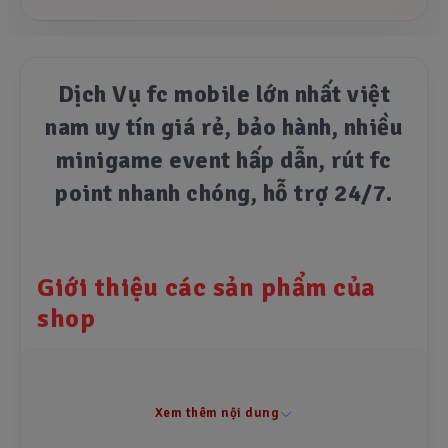
🔥 Hướng dẫn bán acc tại
SHOPACCFCMOBILE
Dịch Vụ fc mobile lớn nhất việt
2026-05-21 14:01:37
nam uy tín giá rẻ, bảo hành, nhiều
minigame event hấp dẫn, rút fc
🔥 Hướng dẫn mua acc tại
SHOPACCFCMOBILE
point nhanh chóng, hỗ trợ 24/7.
2026-05-21 13:45:53
Giới thiệu các sản phẩm của
Chính sách bảo mật
shop
2025-02-19 12:33:37
1. Nạp Fc Point, Star pass, Các gói game lẻ
• Full Pack Gói Fc Point ( Chính Hãng )
• Full Pack Gói Fc Point ( Giá Rẻ )
Xem thêm nội dung
• Pack Gói Dưới 50k
Điều khoản sử dụng
Bạn có thể mua Fc Point tại shop với giá rẻ nhất và ưu