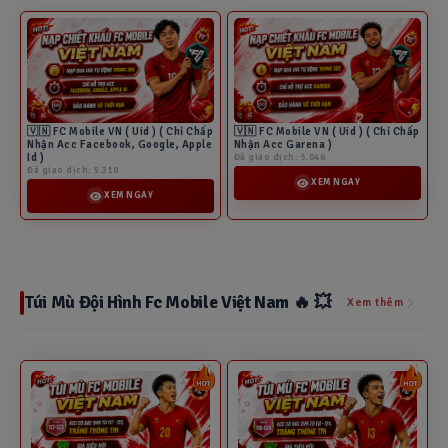
🇻🇳 FC Mobile VN ( Uid ) ( Chỉ Chấp
🇻🇳 FC Mobile VN ( Uid ) ( Chỉ Chấp
Nhận Acc Facebook, Google, Apple
Nhận Acc Garena )
Id )
Đã giao dịch: 5.046
Đã giao dịch: 5.310
XEM NGAY
XEM NGAY
Túi Mù Đội Hình Fc Mobile Việt Nam 🔥 💥
Xem thêm