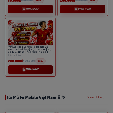
50.000đ
100.000đ
100.000đ
200.000đ
50%
50%
MUA NGAY
MUA NGAY
🇻🇳 Acc Reg Đá Quý Fc Mobile Vn [
90k - 250k Đá Quý ] + [ 10 - 40 Vé ] + [
Có Tỷ Lệ Nhận Thêm Cầu Thủ Vip ]
Còn lại 0 Acc
200.000đ
400.000đ
50%
MUA NGAY
Túi Mù Fc Mobile Việt Nam 🏮✨
Xem thêm