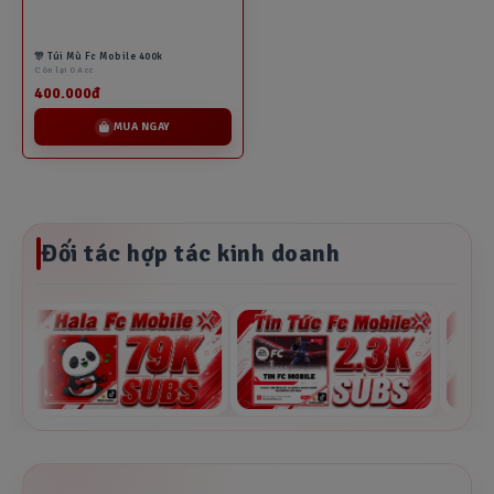
🎊 Túi Mù Fc Mobile 400k
Còn lại 0 Acc
400.000đ
MUA NGAY
Đối tác hợp tác kinh doanh
🔥 Hướng dẫn nạp fc mobile việt