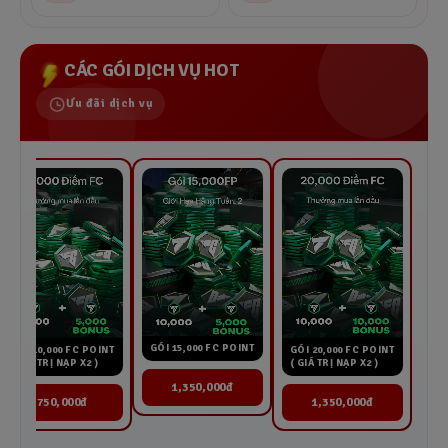
CÁC GÓI DỊCH VỤ HOT
Ưu đãi dịch vụ
GÓI 15,000 FC POINT
GÓI 20,000 FC POINT
GÓI 10,000 FC POINT
( GIÁ TRỊ NẠP X2 )
( GIÁ TRỊ NẠP X2 )
1,350,000đ
1,350,000đ
750,000đ