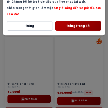
☎️ Chúng tôi hỗ trợ trực tiếp qua live chat tại web,
nhắn trong thời gian làm việc
10 giờ sáng đến 12 giờ tối. Xin
🎊 Túi Mù Fc Mobile 30k
🎊 Túi Mù Fc Mobile 45k
cảm ơn!
Còn lại 0 Acc
Còn lại 0 Acc
30.000đ
45.000đ
Đóng
Đóng trong 1h
MUA NGAY
MUA NGAY
🎊 Túi Mù Fc Mobile 80k
🎊 Túi Mù Fc Mobile 120k
Còn lại 0 Acc
Còn lại 0 Acc
80.000đ
120.000đ
240.000đ
50%
MUA NGAY
MUA NGAY