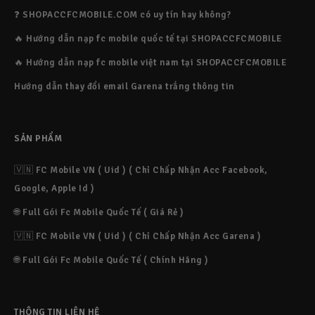
2026-05-21 13:45:53
nạp, đặt hàng và thanh toán trực tuyến, bạn sẽ nhận
❓ SHOPACCFCMOBILE.COM có uy tín hay không?
được tiền một cách nhanh chóng và dễ dàng.
🔥 Hướng dẫn nạp fc mobile quốc tế tại SHOPACCFCMOBILE
Chính sách bảo mật
🔥 Hướng dẫn nạp fc mobile việt nam tại SHOPACCFCMOBILE
2025-02-19 12:33:37
Hướng dẫn thay đổi email Garena trắng thông tin
SẢN PHẨM
Điều khoản sử dụng
🇻🇳 FC Mobile VN ( Uid ) ( Chỉ Chấp Nhận Acc Facebook,
2025-02-19 12:33:01
Google, Apple Id )
🌐 Full Gói Fc Mobile Quốc Tế ( Giá Rẻ )
​​​​Lý do nên chọn website
🇻🇳 FC Mobile VN ( Uid ) ( Chỉ Chấp Nhận Acc Garena )
Chính Sách Đổi Trả
Thời gian hoàn thành đơn hàng của tôi rất nhanh
chóng, không cần phải đợi lâu ảnh hưởng đến trải
🌐 Full Gói Fc Mobile Quốc Tế ( Chính Hãng )
2025-02-19 12:32:14
nghiệm của quý khách hàng. Chúng tôi cam kết bán Fc
Point một cách an toàn và đảm bảo uy tín hàng đầu.
Chúng tôi cũng cam kết bảo vệ thông tin tài khoản của
THÔNG TIN LIÊN HỆ