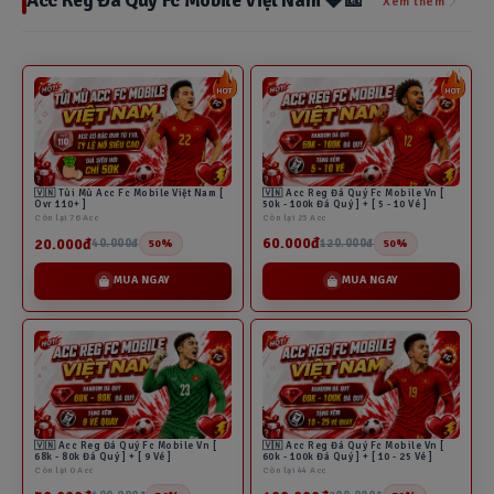
Acc Reg Đá Quý Fc Mobile Việt Nam 💎🎫
Xem thêm
🇻🇳 Acc Reg Đá Quý Fc Mobile Vn [
🇻🇳 Tùi Mù Acc Fc Mobile Việt Nam [
50k - 100k Đá Quý ] + [ 5 - 10 Vé ]
Ovr 110+ ]
Còn lại 25 Acc
Còn lại 76 Acc
60.000đ
20.000đ
120.000đ
40.000đ
50%
50%
MUA NGAY
MUA NGAY
🇻🇳 Acc Reg Đá Quý Fc Mobile Vn [
🇻🇳 Acc Reg Đá Quý Fc Mobile Vn [
68k - 80k Đá Quý ] + [ 9 Vé ]
60k - 100k Đá Quý ] + [ 10 - 25 Vé ]
Còn lại 0 Acc
Còn lại 44 Acc