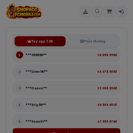
Top nạp T.08
Phần thưởng
58.098.998đ
***098980**
1
45.678.900đ
***lamv06**
2
37.098.890đ
***tinnee**
3
30.909.087đ
***btiy09**
4
27.989.076đ
***huunbl**
5