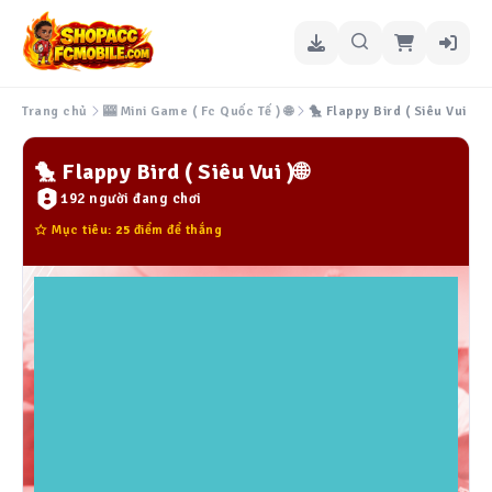
🎰 Mini Game ( Fc Quốc Tế ) 🌐
🐤 Flappy Bird ( Siêu Vui )🌐
Trang chủ
🐤 Flappy Bird ( Siêu Vui )🌐
192 người đang chơi
Mục tiêu:
25
điểm để thắng