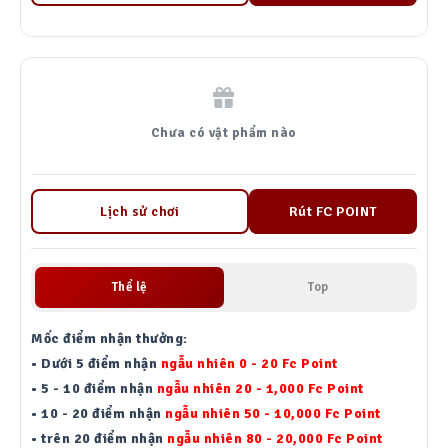
chơi
Cham, click hoac bam space de choi
thử
hoặc
chơi
ở
phía
dưới
để
Chưa có vật phẩm nào
bắt
đầu
Lịch sử chơi
Rút FC POINT
Thể lệ
Top
Mốc điểm nhận thưởng:
•
Dưới 5 điểm nhận
ngẫu nhiên 0 - 20 Fc Point
•
5 - 10 điểm nhận
ngẫu nhiên 20 - 1,000 Fc Point
•
10 - 20 điểm nhận
ngẫu nhiên 50 - 10,000 Fc Point
•
trên 20 điểm nhận
ngẫu nhiên 80 - 20,000 Fc Point