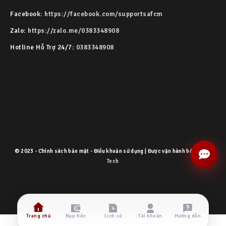
Facebook:
https://facebook.com/supportsafcm
Zalo:
https://zalo.me/0383348908
Hotline Hỗ Trợ 24/7:
0383348908
© 2023 - Chính sách bảo mật - Điều khoản sử dụng | Được vận hành bởi
Mixan
Tech
Trang chủ
Nạp tiền
Lịch sử
Tài khoản
Hướng dẫn