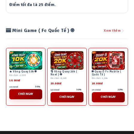
Điểm tối đa là 25 điểm.
🎰 Mini Game ( Fc Quốc Tế ) 🌐
Xem thêm
🔥 Vòng Quay 10k 🌐
🎅 Vòng Quay 20k (
🌐 Quay Ô Fc Mobile (
Noel ) 🌐
Quốc Tế )
Đã chơi: 2,199
Đã chơi: 6,081
Đã chơi: 2,084
10.000đ
20.000đ
20.000đ
50%
20.000đ
50%
20%
40.000đ
25.000đ
CHƠI NGAY
CHƠI NGAY
CHƠI NGAY