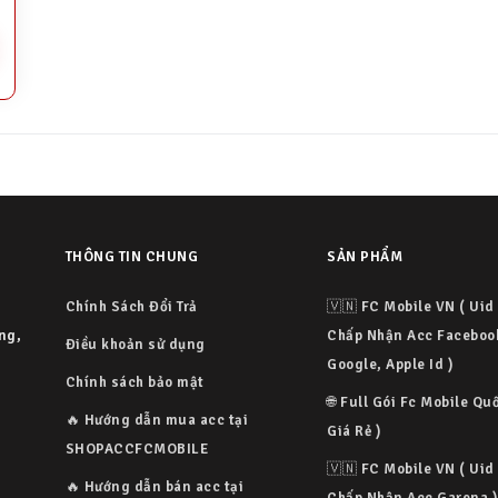
THÔNG TIN CHUNG
SẢN PHẨM
Chính Sách Đổi Trả
🇻🇳 FC Mobile VN ( Uid 
àng,
Chấp Nhận Acc Faceboo
Điều khoản sử dụng
Google, Apple Id )
Chính sách bảo mật
🌐 Full Gói Fc Mobile Quố
🔥 Hướng dẫn mua acc tại
Giá Rẻ )
SHOPACCFCMOBILE
🇻🇳 FC Mobile VN ( Uid 
🔥 Hướng dẫn bán acc tại