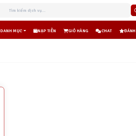
DANH MỤC
NẠP TIỀN
GIỎ HÀNG
CHAT
ĐÁNH