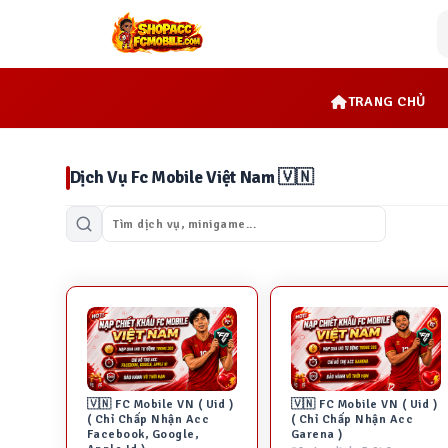
TRANG CHỦ
Dịch Vụ Fc Mobile Việt Nam 🇻🇳
🇻🇳 FC Mobile VN ( Uid )
🇻🇳 FC Mobile VN ( Uid )
( Chỉ Chấp Nhận Acc
( Chỉ Chấp Nhận Acc
Facebook, Google,
Garena )