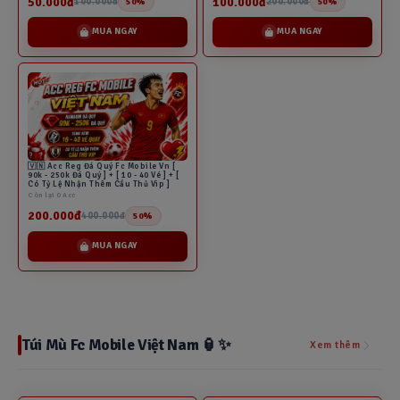
50.000đ
100.000đ
100.000đ
200.000đ
50%
50%
MUA NGAY
MUA NGAY
🇻🇳 Acc Reg Đá Quý Fc Mobile Vn [
90k - 250k Đá Quý ] + [ 10 - 40 Vé ] + [
Có Tỷ Lệ Nhận Thêm Cầu Thủ Vip ]
Còn lại 0 Acc
200.000đ
400.000đ
50%
MUA NGAY
Túi Mù Fc Mobile Việt Nam 🏮✨
Xem thêm