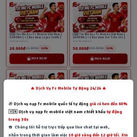
🇻🇳 Tùi Mù Acc Fc Mobile Việt Nam [
🇻🇳 Tùi Mù Acc Fc Mobile Việt Nam [
GARENA ] + [ Bảo Đảm Login 100% ]
GARENA ] + [ Bảo Đảm Ovr Trên 115 ]
Còn lại 528 Acc
Còn lại 190 Acc
20.000đ
50.000đ
40.000đ
100.000đ
50%
50%
MUA NGAY
MUA NGAY
🔥 Dịch Vụ Fc Mobile Tự Động 24/24 🔥
🎁
Dịch vụ nạp fc mobile quốc tế tự động
giá rẻ hơn đến 60%
🎊 Túi Mù Fc Mobile 30k
🎊 Túi Mù Fc Mobile 45k
Còn lại 0 Acc
Còn lại 0 Acc
🇻🇳 Dịch vụ nạp fc mobile việt nam chiết khấu
tự động
30.000đ
45.000đ
trong 30s
MUA NGAY
MUA NGAY
☎️ Chúng tôi hỗ trợ trực tiếp qua live chat tại web,
nhắn trong thời gian làm việc
10 giờ sáng đến 12 giờ tối. Xin