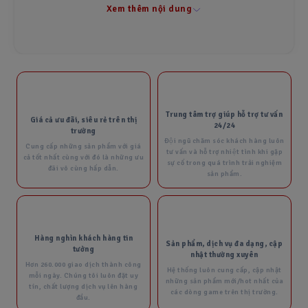
1. Nạp Fc Point, Star pass, Các gói game lẻ
• Full Pack Gói Fc Point ( Chính Hãng )
• Full Pack Gói Fc Point ( Giá Rẻ )
Xem thêm nội dung
• Pack Gói Dưới 50k
Bạn có thể mua Fc Point tại shop với giá rẻ nhất và ưu
đãi nhất.
Điều khoản sử dụng
2025-02-19 12:33:01
Trung tâm trợ giúp hỗ trợ tư vấn
Giá cả ưu đãi, siêu rẻ trên thị
24/24
trường
Chính Sách Đổi Trả
Đội ngũ chăm sóc khách hàng luôn
Cung cấp những sản phẩm với giá
tư vấn và hỗ trợ nhiệt tình khi gặp
cả tốt nhất cùng với đó là những ưu
2025-02-19 12:32:14
sự cố trong quá trình trải nghiệm
đãi vô cùng hấp dẫn.
sản phẩm.
🔥 Hướng dẫn nạp fc mobile việt
nam tại SHOPACCFCMOBILE
Nạp Fc Point, Star Pass, Gói Lẻ,...
Hàng nghìn khách hàng tin
Sản phẩm, dịch vụ đa dạng, cập
tưởng
2026-05-21 16:22:01
nhật thường xuyên
Để mua Fc Point thông qua website của chúng tôi bạn
Hơn 260.000 giao dịch thành công
Hệ thống luôn cung cấp, cập nhật
có thể chọn các gói Fc Point mà bạn muốn mua. Sau đó,
mỗi ngày. Chúng tôi luôn đặt uy
những sản phẩm mới/hot nhất của
tín, chất lượng dịch vụ lên hàng
bạn sẽ được hướng dẫn qua quá trính thanh toán bao
các dòng game trên thị trường.
đầu.
Hướng dẫn thay đổi email
gồm các bước như hình thức thanh toán, nhập thông tin