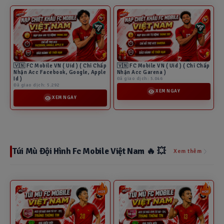
🇻🇳 FC Mobile VN ( Uid ) ( Chỉ Chấp
🇻🇳 FC Mobile VN ( Uid ) ( Chỉ Chấp
Nhận Acc Facebook, Google, Apple
Nhận Acc Garena )
Id )
Đã giao dịch: 5.046
Đã giao dịch: 5.292
XEM NGAY
XEM NGAY
Túi Mù Đội Hình Fc Mobile Việt Nam 🔥 💥
Xem thêm