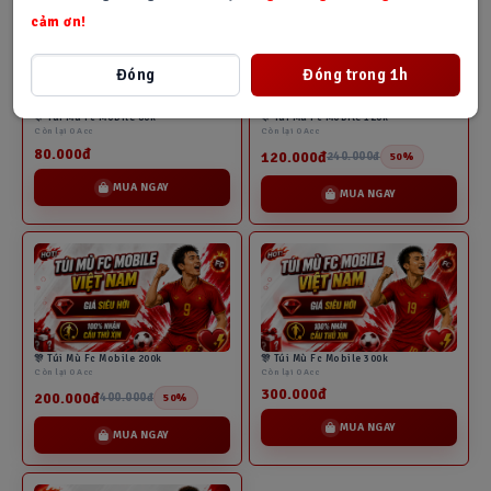
cảm ơn!
Đóng
Đóng trong 1h
🎊 Túi Mù Fc Mobile 80k
🎊 Túi Mù Fc Mobile 120k
Còn lại 0 Acc
Còn lại 0 Acc
80.000đ
120.000đ
240.000đ
50%
MUA NGAY
MUA NGAY
🎊 Túi Mù Fc Mobile 300k
🎊 Túi Mù Fc Mobile 200k
Còn lại 0 Acc
Còn lại 0 Acc
300.000đ
200.000đ
400.000đ
50%
MUA NGAY
MUA NGAY