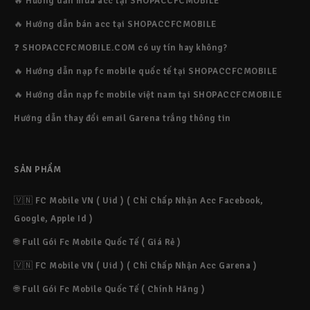
🔥 Hướng dẫn mua acc tại SHOPACCFCMOBILE
sử dụng trên mọi thiết bị kết nối Internet như
🔥 Hướng dẫn bán acc tại SHOPACCFCMOBILE
smartphone, tablet, laptop,... Chỉ cần chọn Gói cần
🔥 Hướng dẫn mua acc tại
nạp, đặt hàng và thanh toán trực tuyến, bạn sẽ nhận
SHOPACCFCMOBILE
❓ SHOPACCFCMOBILE.COM có uy tín hay không?
được tiền một cách nhanh chóng và dễ dàng.
2026-05-21 13:45:53
🔥 Hướng dẫn nạp fc mobile quốc tế tại SHOPACCFCMOBILE
🔥 Hướng dẫn nạp fc mobile việt nam tại SHOPACCFCMOBILE
Hướng dẫn thay đổi email Garena trắng thông tin
Chính sách bảo mật
2025-02-19 12:33:37
SẢN PHẨM
🇻🇳 FC Mobile VN ( Uid ) ( Chỉ Chấp Nhận Acc Facebook,
Điều khoản sử dụng
Google, Apple Id )
2025-02-19 12:33:01
🌐 Full Gói Fc Mobile Quốc Tế ( Giá Rẻ )
​​​​Lý do nên chọn website
🇻🇳 FC Mobile VN ( Uid ) ( Chỉ Chấp Nhận Acc Garena )
Thời gian hoàn thành đơn hàng của tôi rất nhanh
chóng, không cần phải đợi lâu ảnh hưởng đến trải
🌐 Full Gói Fc Mobile Quốc Tế ( Chính Hãng )
Chính Sách Đổi Trả
nghiệm của quý khách hàng. Chúng tôi cam kết bán Fc