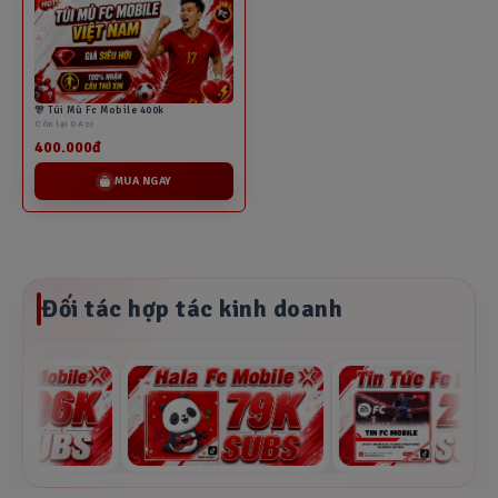
🎊 Túi Mù Fc Mobile 400k
Còn lại 0 Acc
400.000đ
MUA NGAY
Đối tác hợp tác kinh doanh