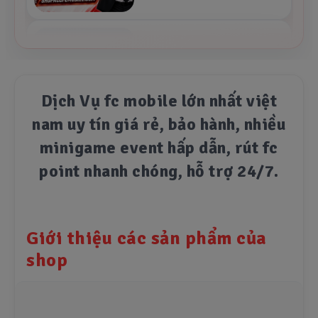
❓ SHOPACCFCMOBILE.COM có
uy tín hay không?
2026-05-21 14:08:53
🔥 Hướng dẫn bán acc tại
Dịch Vụ fc mobile lớn nhất việt
SHOPACCFCMOBILE
nam uy tín giá rẻ, bảo hành, nhiều
2026-05-21 14:01:37
minigame event hấp dẫn, rút fc
point nhanh chóng, hỗ trợ 24/7.
🔥 Hướng dẫn mua acc tại
SHOPACCFCMOBILE
2026-05-21 13:45:53
Giới thiệu các sản phẩm của
shop
Chính sách bảo mật
2025-02-19 12:33:37