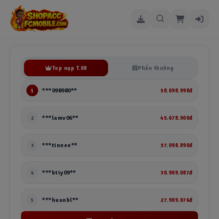
Top nạp T.08
Phần thưởng
58.098.998đ
***098980**
1
45.678.900đ
***lamv06**
2
37.098.890đ
***tinnee**
3
30.909.087đ
***btiy09**
4
27.989.076đ
***huunbl**
5