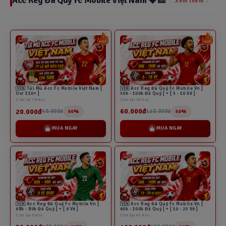
Acc Reg Đá Quý Fc Mobile Việt Nam 💎🎫
Xem thêm
🇻🇳 Acc Reg Đá Quý Fc Mobile Vn [
🇻🇳 Tùi Mù Acc Fc Mobile Việt Nam [
50k - 100k Đá Quý ] + [ 5 - 10 Vé ]
Ovr 110+ ]
Còn lại 26 Acc
Còn lại 76 Acc
60.000đ
20.000đ
120.000đ
40.000đ
50%
50%
MUA NGAY
MUA NGAY
🇻🇳 Acc Reg Đá Quý Fc Mobile Vn [
🇻🇳 Acc Reg Đá Quý Fc Mobile Vn [
68k - 80k Đá Quý ] + [ 9 Vé ]
60k - 100k Đá Quý ] + [ 10 - 25 Vé ]
Còn lại 0 Acc
Còn lại 47 Acc