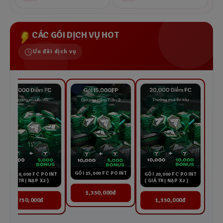
CÁC GÓI DỊCH VỤ HOT
Ưu đãi dịch vụ
GÓI 15,000 FC POINT
GÓI 20,000 FC POINT
GÓI 10,000 FC POINT
( GIÁ TRỊ NẠP X2 )
( GIÁ TRỊ NẠP X2 )
1,350,000đ
1,350,000đ
750,000đ