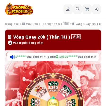
🎰 Mini Game ( Fc Việt Nam ) 🇻🇳
🧧 Vòng Quay 20k ( Thần 
Trang chủ
🧧 Vòng Quay 20k ( Thần Tài ) 🇻🇳
938 người đang chơi
e
10321*****
vừa chơi mini game
10321*****
vừa chơi mini game