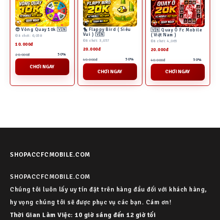
😎 Vòng Quay 10k 🇻🇳
🐤 Flappy Bird ( Siêu
🇻🇳 Quay Ô Fc Mobile
Vui ) 🇻🇳
( Việt Nam )
Đã chơi: 6,058
Đã chơi: 3,057
Đã chơi: 4,065
10.000đ
20.000đ
20.000đ
50%
20.000đ
50%
50%
40.000đ
40.000đ
CHƠI NGAY
CHƠI NGAY
CHƠI NGAY
SHOPACCFCMOBILE.COM
SHOPACCFCMOBILE.COM
Chúng tôi luôn lấy uy tín đặt trên hàng đầu đối với khách hàng,
hy vọng chúng tôi sẽ được phục vụ các bạn. Cám ơn!
Thời Gian Làm Việc: 10 giờ sáng đến 12 giờ tối